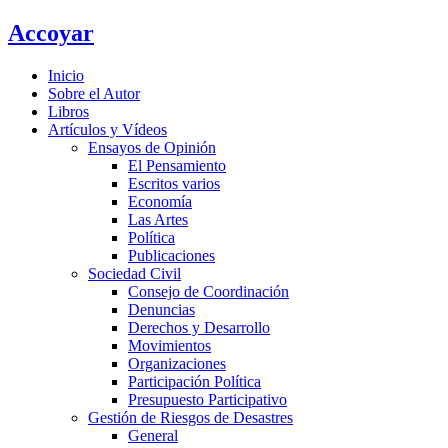
Ir
Accoyar
al
contenido
Inicio
Sobre el Autor
Libros
Artículos y Vídeos
Ensayos de Opinión
El Pensamiento
Escritos varios
Economía
Las Artes
Política
Publicaciones
Sociedad Civil
Consejo de Coordinación
Denuncias
Derechos y Desarrollo
Movimientos
Organizaciones
Participación Política
Presupuesto Participativo
Gestión de Riesgos de Desastres
General