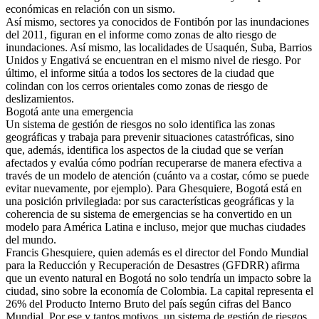
económicas en relación con un sismo.
Así mismo, sectores ya conocidos de Fontibón por las inundaciones
del 2011, figuran en el informe como zonas de alto riesgo de
inundaciones. Así mismo, las localidades de Usaquén, Suba, Barrios
Unidos y Engativá se encuentran en el mismo nivel de riesgo. Por
último, el informe sitúa a todos los sectores de la ciudad que
colindan con los cerros orientales como zonas de riesgo de
deslizamientos.
Bogotá ante una emergencia
Un sistema de gestión de riesgos no solo identifica las zonas
geográficas y trabaja para prevenir situaciones catastróficas, sino
que, además, identifica los aspectos de la ciudad que se verían
afectados y evalúa cómo podrían recuperarse de manera efectiva a
través de un modelo de atención (cuánto va a costar, cómo se puede
evitar nuevamente, por ejemplo). Para Ghesquiere, Bogotá está en
una posición privilegiada: por sus características geográficas y la
coherencia de su sistema de emergencias se ha convertido en un
modelo para América Latina e incluso, mejor que muchas ciudades
del mundo.
Francis Ghesquiere, quien además es el director del Fondo Mundial
para la Reducción y Recuperación de Desastres (GFDRR) afirma
que un evento natural en Bogotá no solo tendría un impacto sobre la
ciudad, sino sobre la economía de Colombia. La capital representa el
26% del Producto Interno Bruto del país según cifras del Banco
Mundial. Por ese y tantos motivos, un sistema de gestión de riesgos