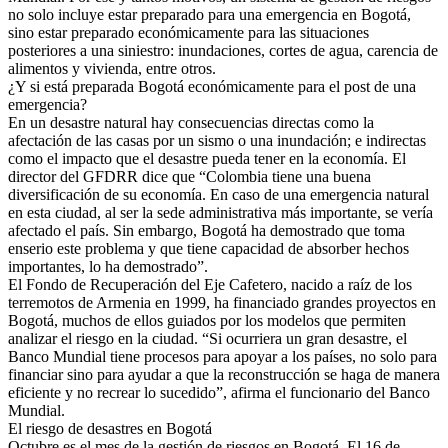
no solo incluye estar preparado para una emergencia en Bogotá,
sino estar preparado económicamente para las situaciones
posteriores a una siniestro: inundaciones, cortes de agua, carencia de
alimentos y vivienda, entre otros.
¿Y si está preparada Bogotá económicamente para el post de una
emergencia?
En un desastre natural hay consecuencias directas como la
afectación de las casas por un sismo o una inundación; e indirectas
como el impacto que el desastre pueda tener en la economía. El
director del GFDRR dice que “Colombia tiene una buena
diversificación de su economía. En caso de una emergencia natural
en esta ciudad, al ser la sede administrativa más importante, se vería
afectado el país. Sin embargo, Bogotá ha demostrado que toma
enserio este problema y que tiene capacidad de absorber hechos
importantes, lo ha demostrado”.
El Fondo de Recuperación del Eje Cafetero, nacido a raíz de los
terremotos de Armenia en 1999, ha financiado grandes proyectos en
Bogotá, muchos de ellos guiados por los modelos que permiten
analizar el riesgo en la ciudad. “Si ocurriera un gran desastre, el
Banco Mundial tiene procesos para apoyar a los países, no solo para
financiar sino para ayudar a que la reconstrucción se haga de manera
eficiente y no recrear lo sucedido”, afirma el funcionario del Banco
Mundial.
El riesgo de desastres en Bogotá
Octubre es el mes de la gestión de riesgos en Bogotá. El 16 de