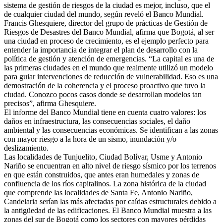
sistema de gestión de riesgos de la ciudad es mejor, incluso, que el
de cualquier ciudad del mundo, según reveló el Banco Mundial.
Francis Ghesquiere, director del grupo de prácticas de Gestión de
Riesgos de Desastres del Banco Mundial, afirma que Bogotá, al ser
una ciudad en proceso de crecimiento, es el ejemplo perfecto para
entender la importancia de integrar el plan de desarrollo con la
política de gestión y atención de emergencias. “La capital es una de
las primeras ciudades en el mundo que realmente utilizó un modelo
para guiar intervenciones de reducción de vulnerabilidad. Eso es una
demostración de la coherencia y el proceso proactivo que tuvo la
ciudad. Conozco pocos casos donde se desarrollan modelos tan
precisos”, afirma Ghesquiere.
El informe del Banco Mundial tiene en cuenta cuatro valores: los
daños en infraestructura, las consecuencias sociales, el daño
ambiental y las consecuencias económicas. Se identifican a las zonas
con mayor riesgo a la hora de un sismo, inundación y/o
deslizamiento.
Las localidades de Tunjuelito, Ciudad Bolívar, Usme y Antonio
Nariño se encuentran en alto nivel de riesgo sísmico por los terrenos
en que están construidos, que antes eran humedales y zonas de
confluencia de los ríos capitalinos. La zona histórica de la ciudad
que comprende las localidades de Santa Fe, Antonio Nariño,
Candelaria serían las más afectadas por caídas estructurales debido a
la antigüedad de las edificaciones. El Banco Mundial muestra a las
zonas del sur de Bogotá como los sectores con mayores pérdidas