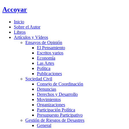
Ir
Accoyar
al
contenido
Inicio
Sobre el Autor
Libros
Artículos y Vídeos
Ensayos de Opinión
El Pensamiento
Escritos varios
Economía
Las Artes
Política
Publicaciones
Sociedad Civil
Consejo de Coordinación
Denuncias
Derechos y Desarrollo
Movimientos
Organizaciones
Participación Política
Presupuesto Participativo
Gestión de Riesgos de Desastres
General