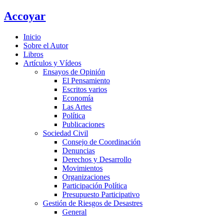
Ir
Accoyar
al
contenido
Inicio
Sobre el Autor
Libros
Artículos y Vídeos
Ensayos de Opinión
El Pensamiento
Escritos varios
Economía
Las Artes
Política
Publicaciones
Sociedad Civil
Consejo de Coordinación
Denuncias
Derechos y Desarrollo
Movimientos
Organizaciones
Participación Política
Presupuesto Participativo
Gestión de Riesgos de Desastres
General