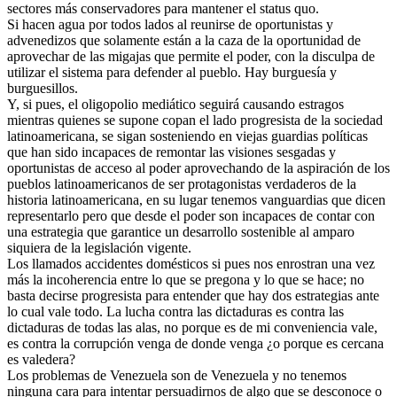
sectores más conservadores para mantener el status quo.
Si hacen agua por todos lados al reunirse de oportunistas y
advenedizos que solamente están a la caza de la oportunidad de
aprovechar de las migajas que permite el poder, con la disculpa de
utilizar el sistema para defender al pueblo. Hay burguesía y
burguesillos.
Y, si pues, el oligopolio mediático seguirá causando estragos
mientras quienes se supone copan el lado progresista de la sociedad
latinoamericana, se sigan sosteniendo en viejas guardias políticas
que han sido incapaces de remontar las visiones sesgadas y
oportunistas de acceso al poder aprovechando de la aspiración de los
pueblos latinoamericanos de ser protagonistas verdaderos de la
historia latinoamericana, en su lugar tenemos vanguardias que dicen
representarlo pero que desde el poder son incapaces de contar con
una estrategia que garantice un desarrollo sostenible al amparo
siquiera de la legislación vigente.
Los llamados accidentes domésticos si pues nos enrostran una vez
más la incoherencia entre lo que se pregona y lo que se hace; no
basta decirse progresista para entender que hay dos estrategias ante
lo cual vale todo. La lucha contra las dictaduras es contra las
dictaduras de todas las alas, no porque es de mi conveniencia vale,
es contra la corrupción venga de donde venga ¿o porque es cercana
es valedera?
Los problemas de Venezuela son de Venezuela y no tenemos
ninguna cara para intentar persuadirnos de algo que se desconoce o