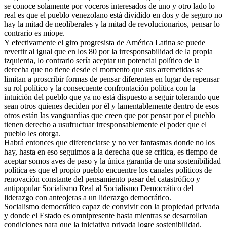
se conoce solamente por voceros interesados de uno y otro lado lo
real es que el pueblo venezolano está dividido en dos y de seguro no
hay la mitad de neoliberales y la mitad de revolucionarios, pensar lo
contrario es miope.
Y efectivamente el giro progresista de América Latina se puede
revertir al igual que en los 80 por la irresponsabilidad de la propia
izquierda, lo contrario sería aceptar un potencial político de la
derecha que no tiene desde el momento que sus arremetidas se
limitan a proscribir formas de pensar diferentes en lugar de repensar
su rol político y la consecuente confrontación política con la
intuición del pueblo que ya no está dispuesto a seguir tolerando que
sean otros quienes deciden por él y lamentablemente dentro de esos
otros están las vanguardias que creen que por pensar por el pueblo
tienen derecho a usufructuar irresponsablemente el poder que el
pueblo les otorga.
Habrá entonces que diferenciarse y no ver fantasmas donde no los
hay, hasta en eso seguimos a la derecha que se critica, es tiempo de
aceptar somos aves de paso y la única garantía de una sostenibilidad
política es que el propio pueblo encuentre los canales políticos de
renovación constante del pensamiento pasar del catastrófico y
antipopular Socialismo Real al Socialismo Democrático del
liderazgo con anteojeras a un liderazgo democrático.
Socialismo democrático capaz de convivir con la propiedad privada
y donde el Estado es omnipresente hasta mientras se desarrollan
condiciones para que la iniciativa privada logre sostenibilidad.