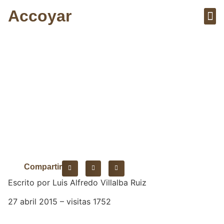
Accoyar
Sobre el 
Artícu
Tía María
desobediente
Compartir
Escrito por Luis Alfredo Villalba Ruiz
27 abril 2015 – visitas 1752