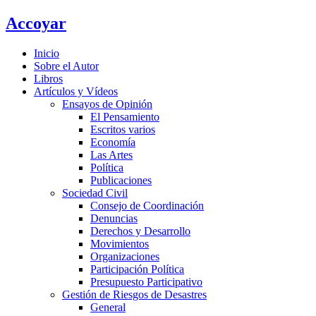
Ir
Accoyar
al
contenido
Inicio
Sobre el Autor
Libros
Artículos y Vídeos
Ensayos de Opinión
El Pensamiento
Escritos varios
Economía
Las Artes
Política
Publicaciones
Sociedad Civil
Consejo de Coordinación
Denuncias
Derechos y Desarrollo
Movimientos
Organizaciones
Participación Política
Presupuesto Participativo
Gestión de Riesgos de Desastres
General