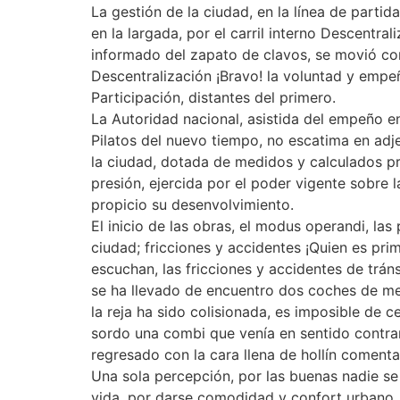
La gestión de la ciudad, en la línea de parti
en la largada, por el carril interno Descentra
informado del zapato de clavos, se movió como
Descentralización ¡Bravo! la voluntad y emp
Participación, distantes del primero.
La Autoridad nacional, asistida del empeño en 
Pilatos del nuevo tiempo, no escatima en adj
la ciudad, dotada de medidos y calculados pr
presión, ejercida por el poder vigente sobre
propicio su desenvolvimiento.
El inicio de las obras, el modus operandi, las
ciudad; fricciones y accidentes ¡Quien es prim
escuchan, las fricciones y accidentes de trán
se ha llevado de encuentro dos coches de mer
la reja ha sido colisionada, es imposible de ce
sordo una combi que venía en sentido contra
regresado con la cara llena de hollín comenta
Una sola percepción, por las buenas nadie se 
vida, por darse comodidad y confort urbano, 