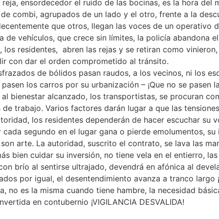
reja, ensordecedor el ruido de las bocinas, es la hora del 
de combi, agrupados de un lado y el otro, frente a la descu
decentemente que otros, llegan las voces de un operativo de
ola de vehículos, que crece sin límites, la policía abandona 
los residentes, abren las rejas y se retiran como vinieron,
ir con dar el orden comprometido al tránsito.
isfrazados de bólidos pasan raudos, a los vecinos, ni los 
pasen los carros por su urbanización – ¡Que no se pasen la
al bienestar alcanzado, los transportistas, se procuran com
de trabajo. Varios factores darán lugar a que las tensiones
utoridad, los residentes dependerán de hacer escuchar su v
 cada segundo en el lugar gana o pierde emolumentos, su int
son arte. La autoridad, suscrito el contrato, se lava las m
s bien cuidar su inversión, no tiene vela en el entierro, la
n brío al sentirse ultrajado, devendrá en afónica al deve
ados por igual, el desentendimiento avanza a tranco larg
a, no es la misma cuando tiene hambre, la necesidad básica
convertida en contubernio ¡VIGILANCIA DESVALIDA!