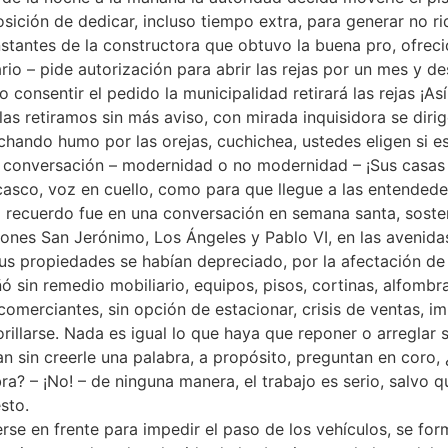
ción de dedicar, incluso tiempo extra, para generar no riq
onstantes de la constructora que obtuvo la buena pro, ofreci
io – pide autorización para abrir las rejas por un mes y desv
no consentir el pedido la municipalidad retirará las rejas ¡
 las retiramos sin más aviso, con mirada inquisidora se diri
hando humo por las orejas, cuchichea, ustedes eligen si es
la conversación – modernidad o no modernidad – ¡Sus casas 
casco, voz en cuello, como para que llegue a las entended
o recuerdo fue en una conversación en semana santa, sost
ciones San Jerónimo, Los Ángeles y Pablo VI, en las avenidas
us propiedades se habían depreciado, por la afectación de 
ñó sin remedio mobiliario, equipos, pisos, cortinas, alfombr
merciantes, sin opción de estacionar, crisis de ventas, imp
 orillarse. Nada es igual lo que haya que reponer o arreglar 
n sin creerle una palabra, a propósito, preguntan en coro, 
ra? – ¡No! – de ninguna manera, el trabajo es serio, salvo
sto.
erse en frente para impedir el paso de los vehículos, se for