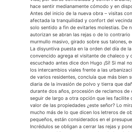
hace sentir medianamente cómodo y en disposi
Antes del inicio de la nueva obra – visitas c
afectada la tranquilidad y confort del vecindar
solo sentido a fin de evitarles molestias. De 
autorizan se abran las rejas o de lo contrario
murmullo masivo, girado sobre sus talones, ec
La disyuntiva puesta en la orden del día de 
convencido agrega el visitante de chaleco y 
escuchado antes dice don Hugo ¡Sí! Si mal n
los intercambios viales frente a las urbaniza
de varios residentes, concluía que más bien s
diaria de la invasión de polvo y tierra que da
durante dos años, procesión de reclamos de co
seguir de largo a otra opción que les facilite
valor de las propiedades ¿este señor? Lo mira
mucho más de lo que dicen los letreros de ob
pequeños, están considerados en el presupue
Incrédulos se obligan a cerrar las rejas y pon