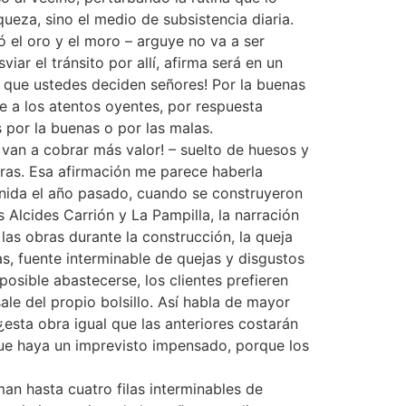
ueza, sino el medio de subsistencia diaria.
ó el oro y el moro – arguye no va a ser
iar el tránsito por allí, afirma será en un
Así que ustedes deciden señores! Por la buenas
ge a los atentos oyentes, por respuesta
 por la buenas o por las malas.
van a cobrar más valor! – suelto de huesos y
eras. Esa afirmación me parece haberla
enida el año pasado, cuando se construyeron
 Alcides Carrión y La Pampilla, la narración
las obras durante la construcción, la queja
as, fuente interminable de quejas y disgustos
osible abastecerse, los clientes prefieren
sale del propio bolsillo. Así habla de mayor
¿esta obra igual que las anteriores costarán
 que haya un imprevisto impensado, porque los
man hasta cuatro filas interminables de