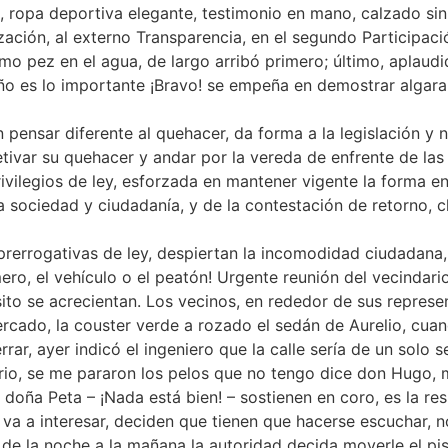
da, ropa deportiva elegante, testimonio en mano, calzado s
lización, al externo Transparencia, en el segundo Participaci
 pez en el agua, de largo arribó primero; último, aplaudid
eño es lo importante ¡Bravo! se empeña en demostrar algar
pensar diferente al quehacer, da forma a la legislación y no
etivar su quehacer y andar por la vereda de enfrente de las
ivilegios de ley, esforzada en mantener vigente la forma en
 la sociedad y ciudadanía, y de la contestación de retorno
 prerrogativas de ley, despiertan la incomodidad ciudadana,
ero, el vehículo o el peatón! Urgente reunión del vecindario
sito se acrecientan. Los vecinos, en rededor de sus represe
cado, la couster verde a rozado el sedán de Aurelio, cuan
rrar, ayer indicó el ingeniero que la calle sería de un solo 
rio, se me pararon los pelos que no tengo dice don Hugo
 doña Peta – ¡Nada está bien! – sostienen en coro, es la r
va a interesar, deciden que tienen que hacerse escuchar, n
de la noche a la mañana la autoridad decida moverle el piso