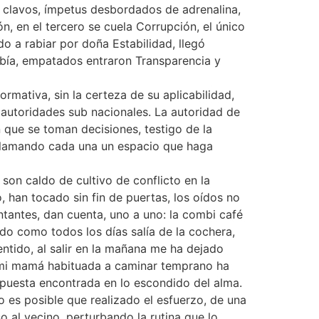
in clavos, ímpetus desbordados de adrenalina,
ón, en el tercero se cuela Corrupción, el único
o a rabiar por doña Estabilidad, llegó
abía, empatados entraron Transparencia y
rmativa, sin la certeza de su aplicabilidad,
 autoridades sub nacionales. La autoridad de
 que se toman decisiones, testigo de la
, clamando cada una un espacio que haga
 son caldo de cultivo de conflicto en la
, han tocado sin fin de puertas, los oídos no
ntantes, dan cuenta, uno a uno: la combi café
do como todos los días salía de la cochera,
sentido, al salir en la mañana me ha dejado
, mi mamá habituada a caminar temprano ha
espuesta encontrada en lo escondido del alma.
o es posible que realizado el esfuerzo, de una
 al vecino, perturbando la rutina que lo