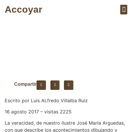
Accoyar
Sobre el 
Artícu
Yawar Fiesta
Compartir
Escrito por Luis ALfredo Villalba Ruiz
16 agosto 2017 – visitas 2225
La veracidad, de nuestro ilustre José María Arguedas,
con que describe los acontecimientos dibujando y