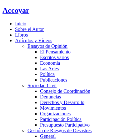
Ir
Accoyar
al
contenido
Inicio
Sobre el Autor
Libros
Artículos y Vídeos
Ensayos de Opinión
El Pensamiento
Escritos varios
Economía
Las Artes
Política
Publicaciones
Sociedad Civil
Consejo de Coordinación
Denuncias
Derechos y Desarrollo
Movimientos
Organizaciones
Participación Política
Presupuesto Participativo
Gestión de Riesgos de Desastres
General