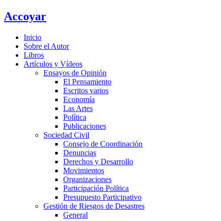
Ir
Accoyar
al
contenido
Inicio
Sobre el Autor
Libros
Artículos y Vídeos
Ensayos de Opinión
El Pensamiento
Escritos varios
Economía
Las Artes
Política
Publicaciones
Sociedad Civil
Consejo de Coordinación
Denuncias
Derechos y Desarrollo
Movimientos
Organizaciones
Participación Política
Presupuesto Participativo
Gestión de Riesgos de Desastres
General