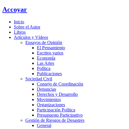
Ir
Accoyar
al
contenido
Inicio
Sobre el Autor
Libros
Artículos y Vídeos
Ensayos de Opinión
El Pensamiento
Escritos varios
Economía
Las Artes
Política
Publicaciones
Sociedad Civil
Consejo de Coordinación
Denuncias
Derechos y Desarrollo
Movimientos
Organizaciones
Participación Política
Presupuesto Participativo
Gestión de Riesgos de Desastres
General