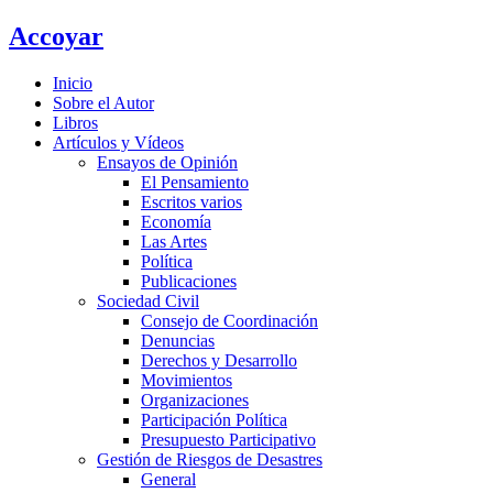
Ir
Accoyar
al
contenido
Inicio
Sobre el Autor
Libros
Artículos y Vídeos
Ensayos de Opinión
El Pensamiento
Escritos varios
Economía
Las Artes
Política
Publicaciones
Sociedad Civil
Consejo de Coordinación
Denuncias
Derechos y Desarrollo
Movimientos
Organizaciones
Participación Política
Presupuesto Participativo
Gestión de Riesgos de Desastres
General