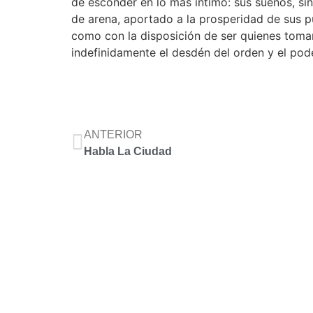
de esconder en lo más íntimo: sus sueños, sin
de arena, aportado a la prosperidad de sus p
como con la disposición de ser quienes toman 
indefinidamente el desdén del orden y el pod
ANTERIOR
Habla La Ciudad