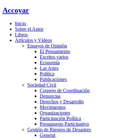
Ir
Accoyar
al
contenido
Inicio
Sobre el Autor
Libros
Artículos y Vídeos
Ensayos de Opinión
El Pensamiento
Escritos varios
Economía
Las Artes
Política
Publicaciones
Sociedad Civil
Consejo de Coordinación
Denuncias
Derechos y Desarrollo
Movimientos
Organizaciones
Participación Política
Presupuesto Participativo
Gestión de Riesgos de Desastres
General