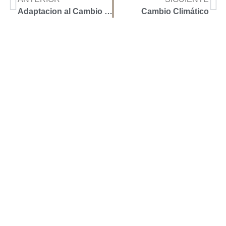
Adaptacion al Cambio Climatico
Cambio Climático
Accoyar
Mapa de Sitio
Inicio
Sobre el Autor