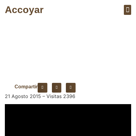
Accoyar
Sobre el 
Artícu
La tierra se agrieta
Compartir
21 Agosto 2015 – Visitas 2396