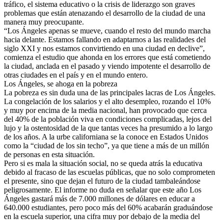
tráfico, el sistema educativo o la crisis de liderazgo son graves
problemas que están atenazando el desarrollo de la ciudad de una
manera muy preocupante.
“Los Ángeles apenas se mueve, cuando el resto del mundo marcha
hacia delante. Estamos fallando en adaptarnos a las realidades del
siglo XXI y nos estamos convirtiendo en una ciudad en declive”,
comienza el estudio que ahonda en los errores que está cometiendo
la ciudad, anclada en el pasado y viendo impotente el desarrollo de
otras ciudades en el país y en el mundo entero.
Los Ángeles, se ahoga en la pobreza
La pobreza es sin duda una de las principales lacras de Los Ángeles.
La congelación de los salarios y el alto desempleo, rozando el 10%
y muy por encima de la media nacional, han provocado que cerca
del 40% de la población viva en condiciones complicadas, lejos del
lujo y la ostentosidad de la que tantas veces ha presumido a lo largo
de los años. A la urbe californiana se la conoce en Estados Unidos
como la “ciudad de los sin techo”, ya que tiene a más de un millón
de personas en esta situación.
Pero si es mala la situación social, no se queda atrás la educativa
debido al fracaso de las escuelas públicas, que no solo comprometen
el presente, sino que dejan el futuro de la ciudad tambaleándose
peligrosamente. El informe no duda en señalar que este año Los
Ángeles gastará más de 7.000 millones de dólares en educar a
640.000 estudiantes, pero poco más del 60% acabarán graduándose
en la escuela superior, una cifra muy por debajo de la media del