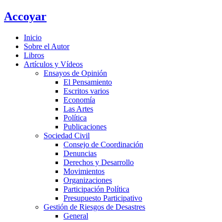
Ir
Accoyar
al
contenido
Inicio
Sobre el Autor
Libros
Artículos y Vídeos
Ensayos de Opinión
El Pensamiento
Escritos varios
Economía
Las Artes
Política
Publicaciones
Sociedad Civil
Consejo de Coordinación
Denuncias
Derechos y Desarrollo
Movimientos
Organizaciones
Participación Política
Presupuesto Participativo
Gestión de Riesgos de Desastres
General