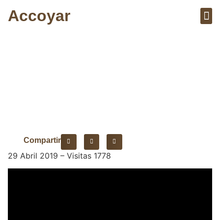
Accoyar
Sobre el 
Artícu
Mirada española.
Compartir
29 Abril 2019 – Visitas 1778