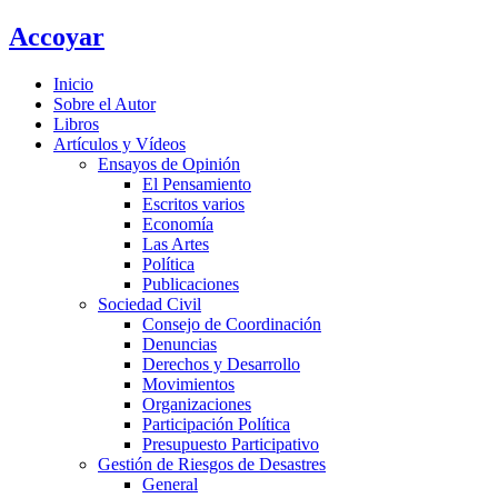
Ir
Accoyar
al
contenido
Inicio
Sobre el Autor
Libros
Artículos y Vídeos
Ensayos de Opinión
El Pensamiento
Escritos varios
Economía
Las Artes
Política
Publicaciones
Sociedad Civil
Consejo de Coordinación
Denuncias
Derechos y Desarrollo
Movimientos
Organizaciones
Participación Política
Presupuesto Participativo
Gestión de Riesgos de Desastres
General