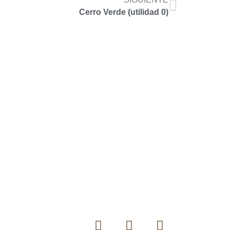
Cerro Verde (utilidad 0)
hola@accoyar.com
959 780 986