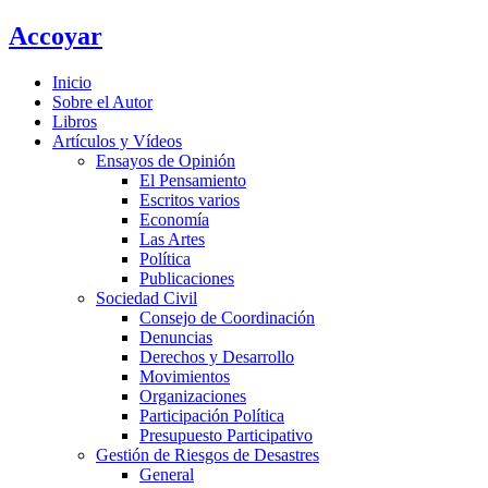
Ir
Accoyar
al
contenido
Inicio
Sobre el Autor
Libros
Artículos y Vídeos
Ensayos de Opinión
El Pensamiento
Escritos varios
Economía
Las Artes
Política
Publicaciones
Sociedad Civil
Consejo de Coordinación
Denuncias
Derechos y Desarrollo
Movimientos
Organizaciones
Participación Política
Presupuesto Participativo
Gestión de Riesgos de Desastres
General