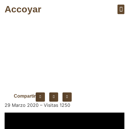
Accoyar
Sobre el 
Artícu
Producción
cinematográfica
Compartir
29 Marzo 2020 – Visitas 1250