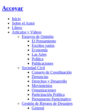
Ir
Accoyar
al
contenido
Inicio
Sobre el Autor
Libros
Artículos y Vídeos
Ensayos de Opinión
El Pensamiento
Escritos varios
Economía
Las Artes
Política
Publicaciones
Sociedad Civil
Consejo de Coordinación
Denuncias
Derechos y Desarrollo
Movimientos
Organizaciones
Participación Política
Presupuesto Participativo
Gestión de Riesgos de Desastres
General