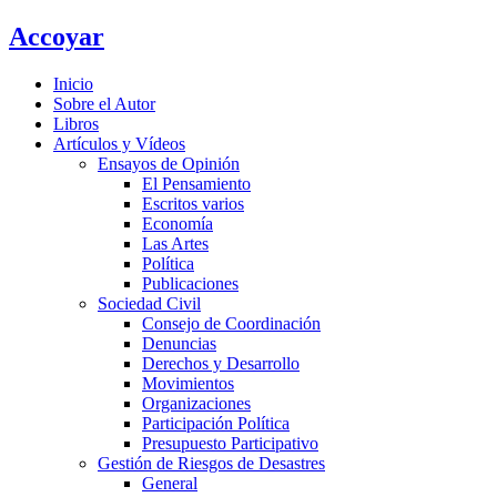
Ir
Accoyar
al
contenido
Inicio
Sobre el Autor
Libros
Artículos y Vídeos
Ensayos de Opinión
El Pensamiento
Escritos varios
Economía
Las Artes
Política
Publicaciones
Sociedad Civil
Consejo de Coordinación
Denuncias
Derechos y Desarrollo
Movimientos
Organizaciones
Participación Política
Presupuesto Participativo
Gestión de Riesgos de Desastres
General