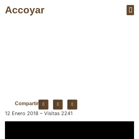
Accoyar
Sobre el 
Artícu
Sociedad Civil y
Partidos Políticos
Compartir
12 Enero 2018 – Visitas 2241