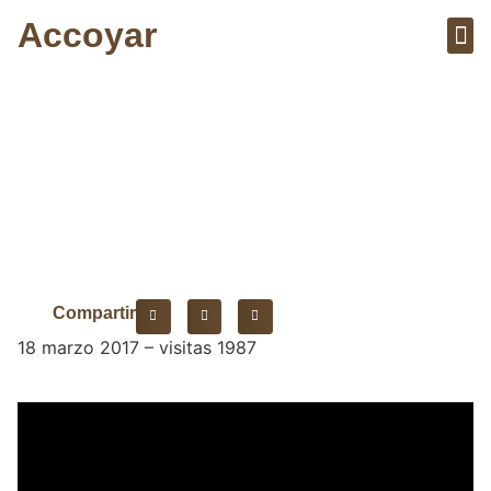
Accoyar
Sobre el 
Artícu
¿Tu decides?
Compartir
18 marzo 2017 – visitas 1987