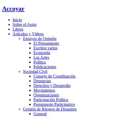
Ir
Accoyar
al
contenido
Inicio
Sobre el Autor
Libros
Artículos y Vídeos
Ensayos de Opinión
El Pensamiento
Escritos varios
Economía
Las Artes
Política
Publicaciones
Sociedad Civil
Consejo de Coordinación
Denuncias
Derechos y Desarrollo
Movimientos
Organizaciones
Participación Política
Presupuesto Participativo
Gestión de Riesgos de Desastres
General