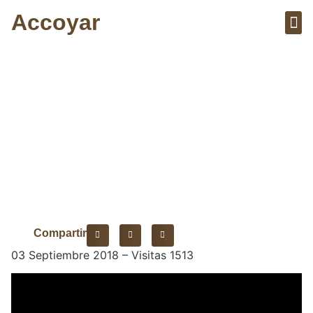
Accoyar
Sobre el 
Artícu
Agricultura familiar en
Perú.
Compartir
03 Septiembre 2018 – Visitas 1513