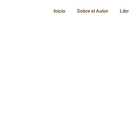
Inicio
Sobre el Autor
Lib
Agua sed de si