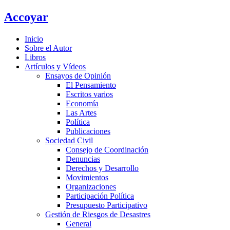
Ir
Accoyar
al
contenido
Inicio
Sobre el Autor
Libros
Artículos y Vídeos
Ensayos de Opinión
El Pensamiento
Escritos varios
Economía
Las Artes
Política
Publicaciones
Sociedad Civil
Consejo de Coordinación
Denuncias
Derechos y Desarrollo
Movimientos
Organizaciones
Participación Política
Presupuesto Participativo
Gestión de Riesgos de Desastres
General