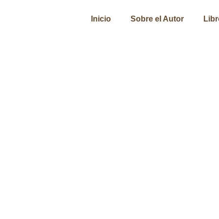
Inicio
Sobre el Autor
Lib
ualdad del ingreso y r