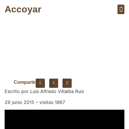
Accoyar
Sobre el 
Artícu
Hija de la Laguna
Compartir
Escrito por Luis Alfredo Villalba Ruiz
29 junio 2015 – visitas 1867