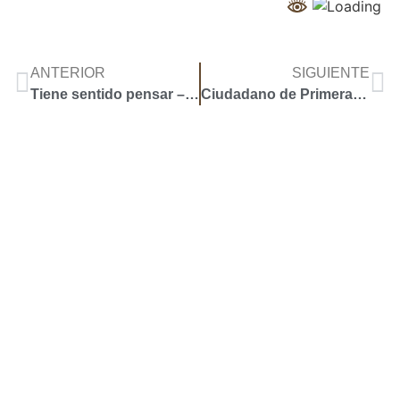
ANTERIOR
SIGUIENTE
Tiene sentido pensar – político de carne y hueso
Ciudadano de Primera Clase
Accoyar
Mapa de Sitio