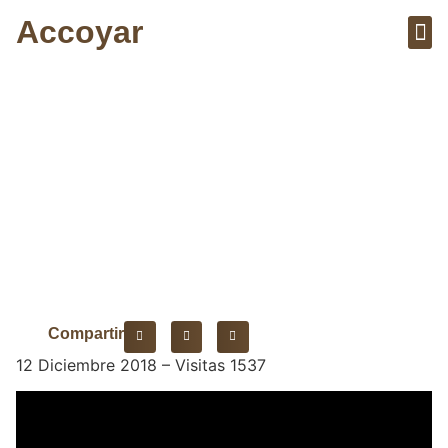
Accoyar
Sobre el 
Artícu
La Ciudad y Región
Arequipa
Compartir
12 Diciembre 2018 – Visitas 1537