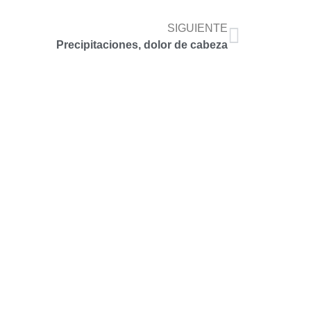
SIGUIENTE
Precipitaciones, dolor de cabeza
hola@accoyar.com
959 780 986