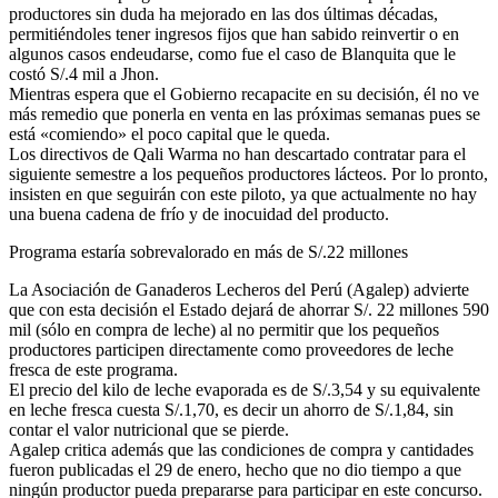
productores sin duda ha mejorado en las dos últimas décadas,
permitiéndoles tener ingresos fijos que han sabido reinvertir o en
algunos casos endeudarse, como fue el caso de Blanquita que le
costó S/.4 mil a Jhon.
Mientras espera que el Gobierno recapacite en su decisión, él no ve
más remedio que ponerla en venta en las próximas semanas pues se
está «comiendo» el poco capital que le queda.
Los directivos de Qali Warma no han descartado contratar para el
siguiente semestre a los pequeños productores lácteos. Por lo pronto,
insisten en que seguirán con este piloto, ya que actualmente no hay
una buena cadena de frío y de inocuidad del producto.
Programa estaría sobrevalorado en más de S/.22 millones
La Asociación de Ganaderos Lecheros del Perú (Agalep) advierte
que con esta decisión el Estado dejará de ahorrar S/. 22 millones 590
mil (sólo en compra de leche) al no permitir que los pequeños
productores participen directamente como proveedores de leche
fresca de este programa.
El precio del kilo de leche evaporada es de S/.3,54 y su equivalente
en leche fresca cuesta S/.1,70, es decir un ahorro de S/.1,84, sin
contar el valor nutricional que se pierde.
Agalep critica además que las condiciones de compra y cantidades
fueron publicadas el 29 de enero, hecho que no dio tiempo a que
ningún productor pueda prepararse para participar en este concurso.