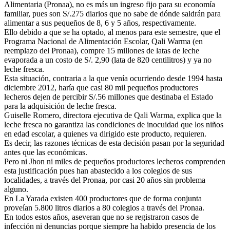
Alimentaria (Pronaa), no es más un ingreso fijo para su economía
familiar, pues son S/.275 diarios que no sabe de dónde saldrán para
alimentar a sus pequeños de 8, 6 y 5 años, respectivamente.
Ello debido a que se ha optado, al menos para este semestre, que el
Programa Nacional de Alimentación Escolar, Qali Warma (en
reemplazo del Pronaa), compre 15 millones de latas de leche
evaporada a un costo de S/. 2,90 (lata de 820 centilitros) y ya no
leche fresca.
Esta situación, contraria a la que venía ocurriendo desde 1994 hasta
diciembre 2012, haría que casi 80 mil pequeños productores
lecheros dejen de percibir S/.56 millones que destinaba el Estado
para la adquisición de leche fresca.
Guiselle Romero, directora ejecutiva de Qali Warma, explica que la
leche fresca no garantiza las condiciones de inocuidad que los niños
en edad escolar, a quienes va dirigido este producto, requieren.
Es decir, las razones técnicas de esta decisión pasan por la seguridad
antes que las económicas.
Pero ni Jhon ni miles de pequeños productores lecheros comprenden
esta justificación pues han abastecido a los colegios de sus
localidades, a través del Pronaa, por casi 20 años sin problema
alguno.
En La Yarada existen 400 productores que de forma conjunta
proveían 5.800 litros diarios a 80 colegios a través del Pronaa.
En todos estos años, aseveran que no se registraron casos de
infección ni denuncias porque siempre ha habido presencia de los