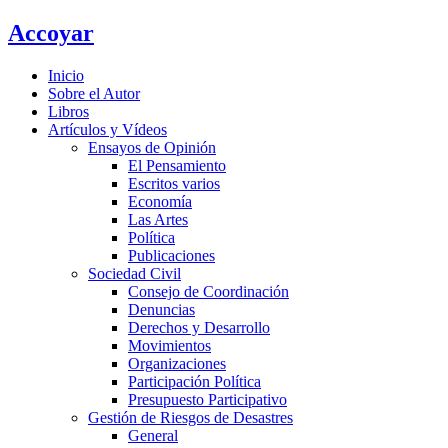
Ir
Accoyar
al
contenido
Inicio
Sobre el Autor
Libros
Artículos y Vídeos
Ensayos de Opinión
El Pensamiento
Escritos varios
Economía
Las Artes
Política
Publicaciones
Sociedad Civil
Consejo de Coordinación
Denuncias
Derechos y Desarrollo
Movimientos
Organizaciones
Participación Política
Presupuesto Participativo
Gestión de Riesgos de Desastres
General