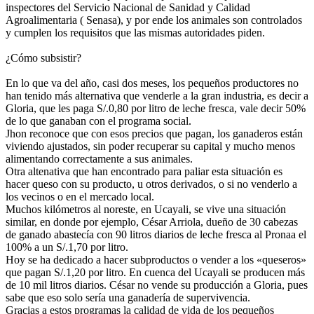
inspectores del Servicio Nacional de Sanidad y Calidad
Agroalimentaria ( Senasa), y por ende los animales son controlados
y cumplen los requisitos que las mismas autoridades piden.
¿Cómo subsistir?
En lo que va del año, casi dos meses, los pequeños productores no
han tenido más alternativa que venderle a la gran industria, es decir a
Gloria, que les paga S/.0,80 por litro de leche fresca, vale decir 50%
de lo que ganaban con el programa social.
Jhon reconoce que con esos precios que pagan, los ganaderos están
viviendo ajustados, sin poder recuperar su capital y mucho menos
alimentando correctamente a sus animales.
Otra altenativa que han encontrado para paliar esta situación es
hacer queso con su producto, u otros derivados, o si no venderlo a
los vecinos o en el mercado local.
Muchos kilómetros al noreste, en Ucayali, se vive una situación
similar, en donde por ejemplo, César Arriola, dueño de 30 cabezas
de ganado abastecía con 90 litros diarios de leche fresca al Pronaa el
100% a un S/.1,70 por litro.
Hoy se ha dedicado a hacer subproductos o vender a los «queseros»
que pagan S/.1,20 por litro. En cuenca del Ucayali se producen más
de 10 mil litros diarios. César no vende su producción a Gloria, pues
sabe que eso solo sería una ganadería de supervivencia.
Gracias a estos programas la calidad de vida de los pequeños